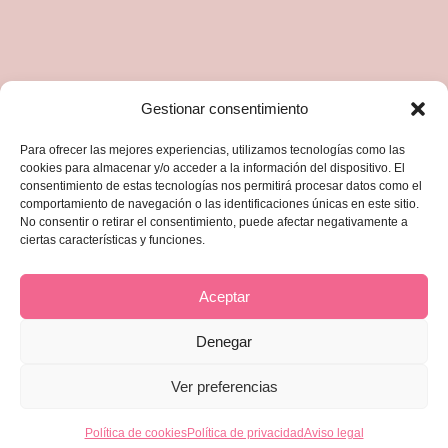
Gestionar consentimiento
© Rebeca Khamlichi. Todos los derechos
reservados.
Para ofrecer las mejores experiencias, utilizamos tecnologías como las
cookies para almacenar y/o acceder a la información del dispositivo. El
Las obras, imágenes y contenidos de esta web
consentimiento de estas tecnologías nos permitirá procesar datos como el
comportamiento de navegación o las identificaciones únicas en este sitio.
están protegidos por derechos de autor.
No consentir o retirar el consentimiento, puede afectar negativamente a
Queda prohibida su reproducción, distribución
ciertas características y funciones.
o uso sin autorización expresa de la artista.
Aceptar
Denegar
Ver preferencias
ES
ES
Política de cookies
Política de privacidad
Aviso legal